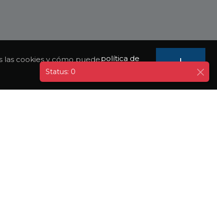
política de
mos las cookies y cómo puede
I
AGREE
privacidad
Status: 0