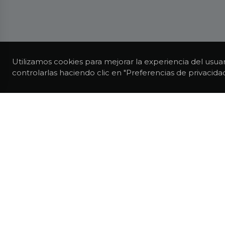
Utilizamos cookies para mejorar la experiencia del usua
controlarlas haciendo clic en "Preferencias de privacidad
TODOS LOS DESTINOS
FRANCIA
EL HAVRE