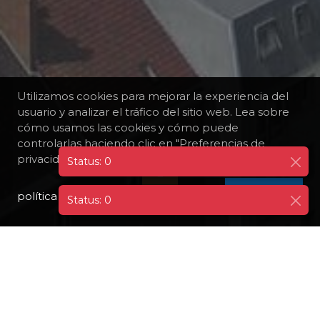
Utilizamos cookies para mejorar la experiencia del
usuario y analizar el tráfico del sitio web. Lea sobre
cómo usamos las cookies y cómo puede
controlarlas haciendo clic en "Preferencias de
privacidad".
política de privacidad
I AGREE
Status: 0
TODOS LOS DESTINOS
FRANCIA
DUNKERQUE