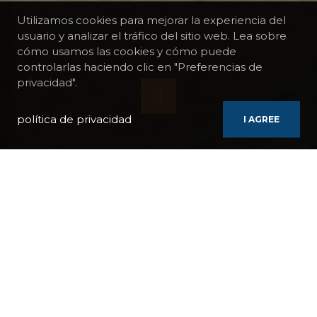
Utilizamos cookies para mejorar la experiencia del
usuario y analizar el tráfico del sitio web. Lea sobre
cómo usamos las cookies y cómo puede
controlarlas haciendo clic en "Preferencias de
privacidad".
política de privacidad
I AGREE
BARCOS
WORLD EXPLORER
CRUCERO PANAMÁ - COLOMBIA - ECUADOR - PERÚ SALIENDO
DESDE GINEBRA
REGIONES / PAÍSES:
Panamá
Colombia
Ecuador
Perú
Francia
BARCO:
World Explorer