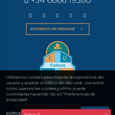
ENVÍANOS UN MENSAJE
Utilizamos cookies para mejorar la experiencia del
usuario y analizar el tráfico del sitio web. Lea sobre
cómo usamos las cookies y cómo puede
controlarlas haciendo clic en "Preferencias de
privacidad".
EmbarQ
- Embarq © 2021-2023. All Rights Reserved. (es)
This site is protected by reCAPTCHA and the Google
Privacy Policy
and
política de privacidad
I AGREE
Status: 0