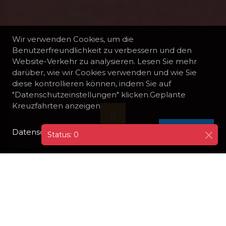
Wir verwenden Cookies, um die
Benutzerfreundlichkeit zu verbessern und den
Website-Verkehr zu analysieren. Lesen Sie mehr
darüber, wie wir Cookies verwenden und wie Sie
diese kontrollieren können, indem Sie auf
"Datenschutzeinstellungen" klicken.Geplante
Kreuzfahrten anzeigen
Datenschutzrichtlinie
I AGREE
Status: 0
BOOTE
ELDORADO
The two-masted schooner Eldorado is a
modern sailing vessel built at the A. Metz