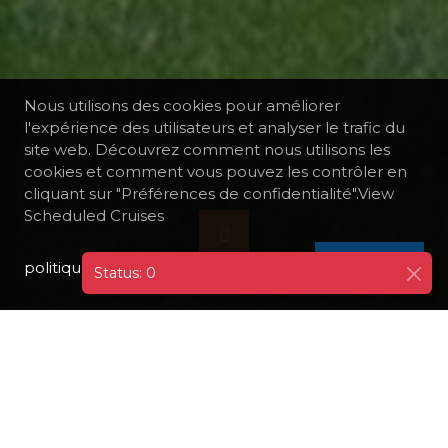
Nous utilisons des cookies pour améliorer
l'expérience des utilisateurs et analyser le trafic du
site web. Découvrez comment nous utilisons les
cookies et comment vous pouvez les contrôler en
cliquant sur "Préférences de confidentialité".View
Scheduled Cruises
politique de confidentialité
I AGREE
Status: 0
TOUTES LES DESTINATIONS
GRÈCE
CORFOU
CLUB DE GOLF DE CORFOU