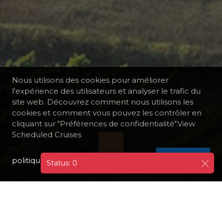
Nous utilisons des cookies pour améliorer
l'expérience des utilisateurs et analyser le trafic du
site web. Découvrez comment nous utilisons les
cookies et comment vous pouvez les contrôler en
cliquant sur "Préférences de confidentialité".View
Scheduled Cruises
politique de confidentialité
I AGREE
Status: 0
TOUTES LES DESTINATIONS
GRÈCE
ATHÈNES-LE PIRÉE
VINS STROFILIA