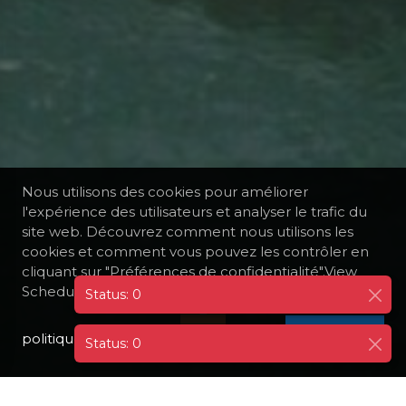
Nous utilisons des cookies pour améliorer
l'expérience des utilisateurs et analyser le trafic du
site web. Découvrez comment nous utilisons les
cookies et comment vous pouvez les contrôler en
cliquant sur "Préférences de confidentialité".View
Scheduled Cruises
politique de confidentialité
I AGREE
Status: 0
TOUTES LES DESTINATIONS
CANADA
MONTRÉAL