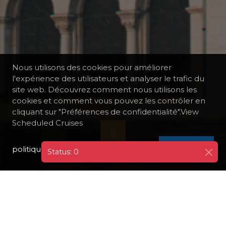
Nous utilisons des cookies pour améliorer
l'expérience des utilisateurs et analyser le trafic du
site web. Découvrez comment nous utilisons les
cookies et comment vous pouvez les contrôler en
cliquant sur "Préférences de confidentialité".View
Scheduled Cruises
politique de confidentialité
I AGREE
Status: 0
TOUTES LES DESTINATIONS
BULGARIE
ORDJAHOVO
SOFIA