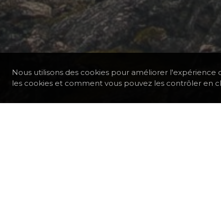
Nous utilisons des cookies pour améliorer l'expérience d
les cookies et comment vous pouvez les contrôler en cl
BATEAUX
ELSI
PAR LE DÉTROIT DU DANEM
RÉGIONS / PAYS:
Groenland
BATEAU:
Elsi
DURÉE DU VOYAGE:
1 Jours / 0 Nuits
TAGS:
VILLAGE