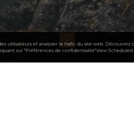
es utilisateurs et analyser le trafic du site web. Découvre
iquant sur "Préférences de confidentialité".View Scheduled 
ARK JUSQU&#39;À L&#39;EST DU GROENLAND