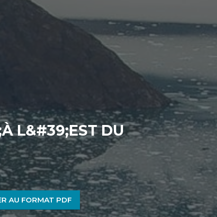
À L&#39;EST DU
R AU FORMAT PDF