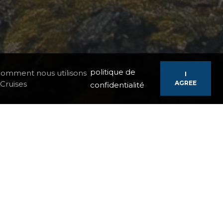
politique de
z comment nous utilisons
I
Cruises
AGREE
confidentialité