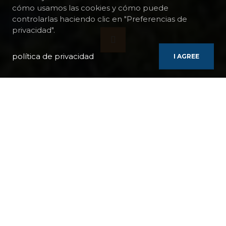
cómo usamos las cookies y cómo puede
controlarlas haciendo clic en "Preferencias de
privacidad".
política de privacidad
I AGREE
BARCOS
ADRIATIC BLUE
CRUCERO EN YATE EN CROACIA DESDE ZAGREB A DUBROVNIK
Croacia se extiende sobre una fina franja de
costa que revela toda su belleza al acercarse
por mar. Fascinante transición entre Europa
Central y el Mediterráneo, cruce de culturas
e influencias, celtas, griegos, romanos,
venecianos, otomanos, franceses y
austriacos han dejado sus huellas. allá. Pero
Croacia es también una costa maravillosa,