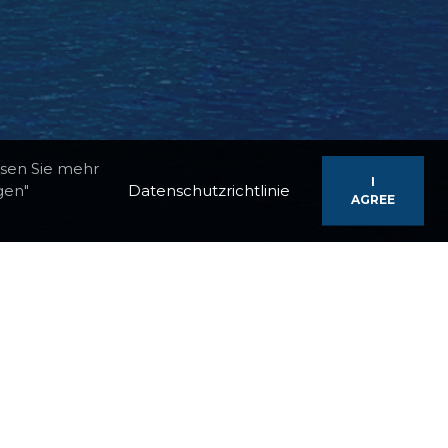
esen Sie mehr
I
gen"
Datenschutzrichtlinie
AGREE
ie schon von alten Helden benutzt