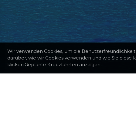
Wir verwenden Cookies, um die Benutzerfreundlichkeit
darüber, wie wir Cookies verwenden und wie Sie diese k
klicken.Geplante Kreuzfahrten anzeigen
KREUZFAHRT-VORLAGEN
WANDERN IN DER TÜ
Fahren Sie zu den Küsten, die für 
wurden.