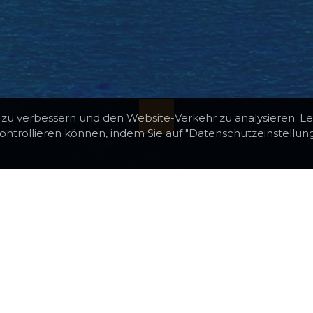
 zu verbessern und den Website-Verkehr zu analysieren. L
ontrollieren können, indem Sie auf "Datenschutzeinstellun
RKEI (ÄGÄIS)
ihre Naturreservate und Wanderwege bekannt sind, d