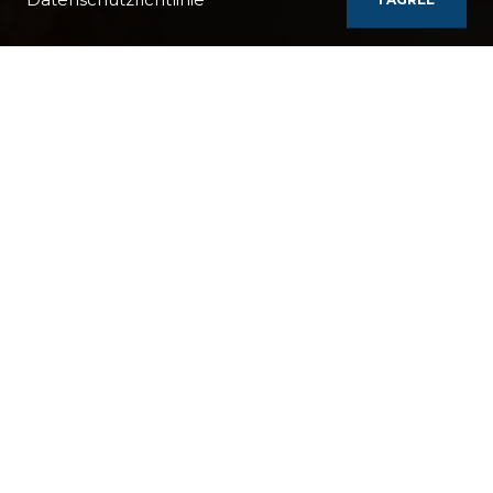
KREUZFAHRT-VORLAGEN
GASTRONOMISCHE KREUZFAHRT 1
Griechische und türkische Küche auf vielen
Inseln und in den Hafenstädten des
Festlands.
Gemeinschafts-Blog
Terms & Bedingungen
Archiv Kreuzfahrten
Datenschutzrichtlinie
Um
Inhaltsverzeichnis