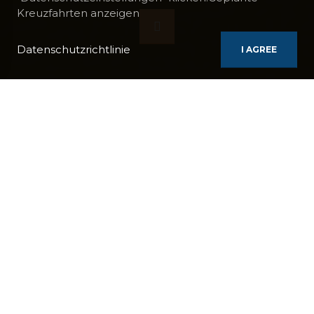
Kreuzfahrten anzeigen
Datenschutzrichtlinie
I AGREE
BOOTE
CHARAIDEW II
FAHREN SIE ENTLANG DES BRAHMAPUTRA
BOOT:
Charaidew II
DAUER:
14 Tage / 13 Nächte