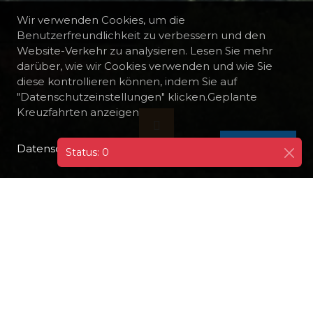
Wir verwenden Cookies, um die
Benutzerfreundlichkeit zu verbessern und den
Website-Verkehr zu analysieren. Lesen Sie mehr
darüber, wie wir Cookies verwenden und wie Sie
diese kontrollieren können, indem Sie auf
"Datenschutzeinstellungen" klicken.Geplante
Kreuzfahrten anzeigen
Datenschutzrichtlinie
I AGREE
Status: 0
ALLE REISEZIELE
KROATIEN
KORCULA
AUSFLUG IN DIE STADT KORCULA
Die Stadt Korčula ist die größte Siedlung der
Insel und bekannt als Geburtsort von Marco