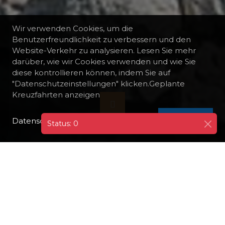
Wir verwenden Cookies, um die
Benutzerfreundlichkeit zu verbessern und den
Website-Verkehr zu analysieren. Lesen Sie mehr
darüber, wie wir Cookies verwenden und wie Sie
diese kontrollieren können, indem Sie auf
"Datenschutzeinstellungen" klicken.Geplante
Kreuzfahrten anzeigen
Datenschutzrichtlinie
I AGREE
Status: 0
ALLE REISEZIELE
GRIECHENLAND
ATHEN-PIRÄUS
AKROPOLIS
Beginnen Sie Ihre große Tour durch Athen