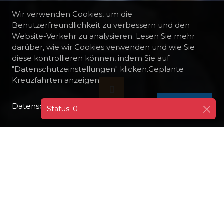
Wir verwenden Cookies, um die
Benutzerfreundlichkeit zu verbessern und den
Website-Verkehr zu analysieren. Lesen Sie mehr
darüber, wie wir Cookies verwenden und wie Sie
diese kontrollieren können, indem Sie auf
"Datenschutzeinstellungen" klicken.Geplante
Kreuzfahrten anzeigen
Datenschutzrichtlinie
I AGREE
Status: 0
ALLE REISEZIELE
GRIECHENLAND
ANTIKYTHERA
LOKALE GASTRONOMIE
Genießen Sie köstliche griechische Küche
und lokale Spezialitäten in einer der vielen