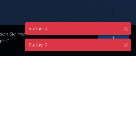
esen Sie mehr
I
gen"
Datenschutzrichtlinie
AGREE
Status: 0