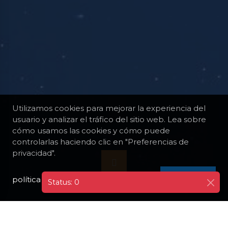
Utilizamos cookies para mejorar la experiencia del
usuario y analizar el tráfico del sitio web. Lea sobre
cómo usamos las cookies y cómo puede
controlarlas haciendo clic en "Preferencias de
privacidad".
política de privacidad
I AGREE
Status: 0
TODOS LOS DESTINOS
REPÚBLICA DOMINICANA
SANTO DOMINGO
VISITA LA ZONA COLONIAL