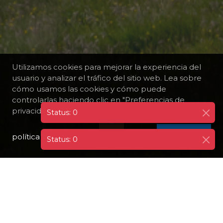
Utilizamos cookies para mejorar la experiencia del
usuario y analizar el tráfico del sitio web. Lea sobre
cómo usamos las cookies y cómo puede
controlarlas haciendo clic en "Preferencias de
privacidad".
política de privacidad
I AGREE
Status: 0
TODOS LOS DESTINOS
DINAMARCA
TÓRSHAVN