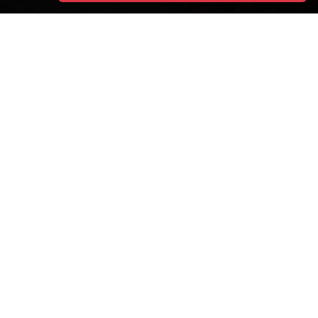
TODOS LOS DESTINOS
CHIPRE
Comunidad
Términos y condiciones
Archivo de cruceros
política de privacidad
Acerca de
Sitemap
Contactos